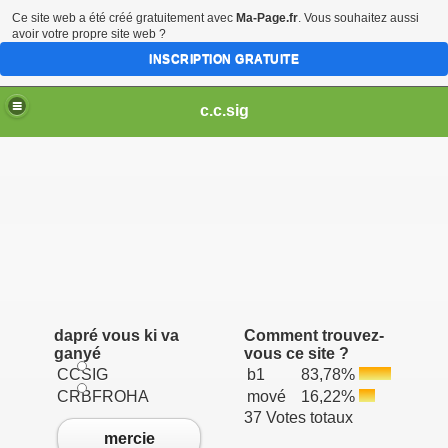
Ce site web a été créé gratuitement avec
Ma-Page.fr
. Vous souhaitez aussi
avoir votre propre site web ?
INSCRIPTION GRATUITE
c.c.sig
dapré vous ki va
Comment trouvez-
ganyé
vous ce site ?
CCSIG
b1
83,78%
CRBFROHA
mové
16,22%
37 Votes totaux
mercie