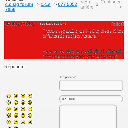
<-En
Continuer-
c.c.sig forum
=>
c.c.s
=>
077 5052
1
arrière
>
7056
Mallory (Hôte)
[citer]
31/08/2023 15 h 46
Thanks regarding delivering these kinds
of fantastic subject material.
Here is my blog post call girls in Karachi
(https://karachitopescortservice.com/)
Répondre:
Ton pseudo: